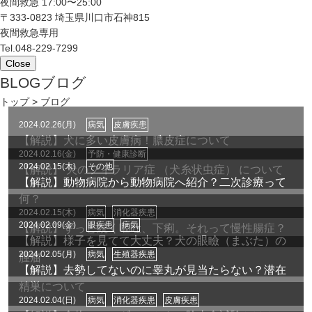
夜間救急 17:00〜25:00
〒333-0823 埼玉県川口市石神815
夜間救急専用
Tel.
048-229-7299
Close
BLOG
ブログ
トップ
> ブログ
2024.02.26(月)
病気
皮膚疾患
【解説】犬に多い皮膚病！膿皮症について
2024.02.16(金)
予防・健康診断
2024.02.15(木)
その他
【解説】 犬のフィラリア症 （犬糸状虫症） について
【解説】動物病院から動物病院へ紹介？二次診療って
何？
2024.02.15(木)
病気
消化器疾患
2024.02.09(金)
眼疾患
病気
【解説】ずっと続く嘔吐、下痢。それって慢性腸症？
【解説】様子を見てて大丈夫？犬の眼瞼（まぶた）の
2024.02.05(月)
病気
生殖器疾患
腫瘤
【解説】去勢してないのに睾丸が見当たらない？潜在
精巣について
2024.02.04(日)
病気
消化器疾患
皮膚疾患