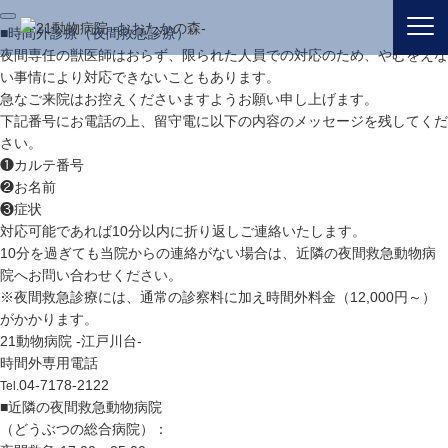
■
時間外診療（夜間救急診療）
夜間専任の獣医師はおらず、限られた人員での対応のため、やむをえな
い事情により対応できないこともあります。
急なご来院はお控えくださいますようお願い申し上げます。
下記番号にお電話の上、留守電に以下の内容のメッセージを残してくだ
さい。
❶カルテ番号
❷お名前
❸症状
対応可能であれば10分以内に折り返しご連絡いたします。
10分を過ぎても当院からの連絡がない場合は、近隣の夜間救急動物病
ブログ｜流山おおたかの森駅で動物病院をお探しの方は21動物病院 -おおたかの森-まで
院へお問い合わせください。
※夜間救急診療には、通常の診察料に加え時間外料金（12,000円～）
がかかります。
21動物病院 -江戸川台-
時間外専用電話
04-7178-2122
Tel.
■
近隣の夜間救急動物病院
（どうぶつの総合病院）：