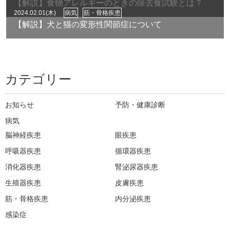
【解説】食物アレルギーのときの除去食試験とは？
2024.02.01(木)
病気
筋・骨格疾患
【解説】犬と猫の変形性関節症について
カテゴリー
お知らせ
予防・健康診断
病気
脳神経疾患
眼疾患
呼吸器疾患
循環器疾患
消化器疾患
腎泌尿器疾患
生殖器疾患
皮膚疾患
筋・骨格疾患
内分泌疾患
感染症