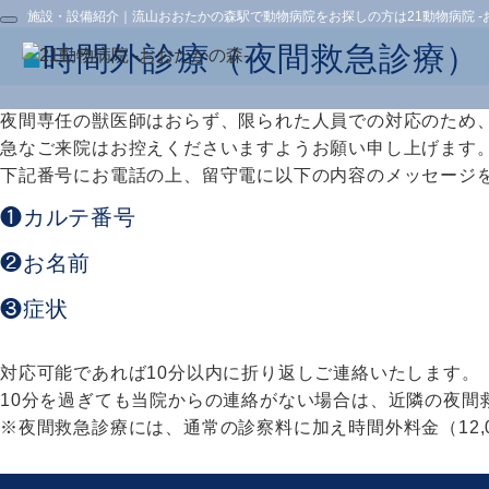
施設・設備紹介｜流山おおたかの森駅で動物病院をお探しの方は21動物病院 -
■
時間外診療（夜間救急診療）
夜間専任の獣医師はおらず、限られた人員での対応のため
急なご来院はお控えくださいますようお願い申し上げます
下記番号にお電話の上、留守電に以下の内容のメッセージ
❶カルテ番号
❷お名前
❸症状
対応可能であれば10分以内に折り返しご連絡いたします。
10分を過ぎても当院からの連絡がない場合は、近隣の夜間
※夜間救急診療には、通常の診察料に加え時間外料金（12,