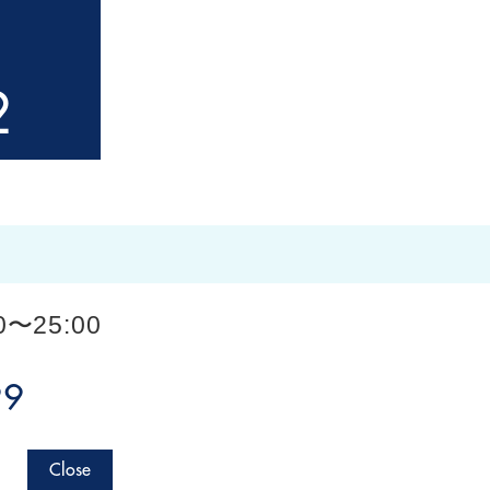
2
〜25:00
99
Close