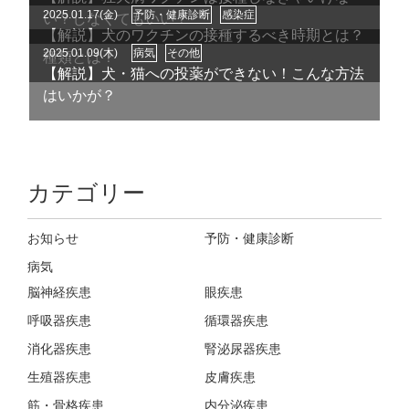
2025.01.17(金)
予防・健康診断
感染症
い？しなくてもいい？
【解説】犬のワクチンの接種するべき時期とは？
2025.01.09(木)
病気
その他
種類とは？
【解説】犬・猫への投薬ができない！こんな方法
はいかが？
カテゴリー
お知らせ
予防・健康診断
病気
脳神経疾患
眼疾患
呼吸器疾患
循環器疾患
消化器疾患
腎泌尿器疾患
生殖器疾患
皮膚疾患
筋・骨格疾患
内分泌疾患