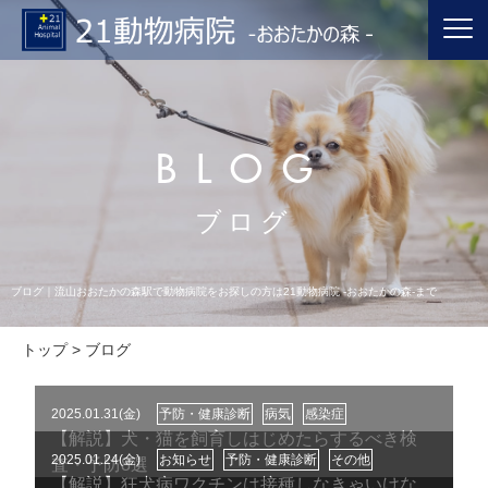
BLOG
ブログ
ブログ｜流山おおたかの森駅で動物病院をお探しの方は21動物病院 -おおたかの森-まで
トップ
> ブログ
2025.01.31(金)
予防・健康診断
病気
感染症
【解説】犬・猫を飼育しはじめたらするべき検
2025.01.24(金)
お知らせ
予防・健康診断
その他
査・予防8選
【解説】狂犬病ワクチンは接種しなきゃいけな