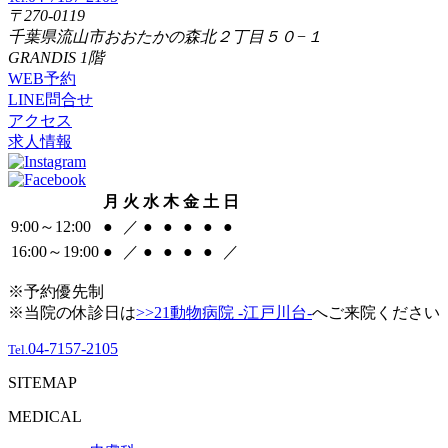
〒270-0119
千葉県流山市おおたかの森北２丁目５０−１
GRANDIS 1階
WEB予約
LINE問合せ
アクセス
求人情報
月
火
水
木
金
土
日
9:00～12:00
●
／
●
●
●
●
●
16:00～19:00
●
／
●
●
●
●
／
※予約優先制
※当院の休診日は
>>21動物病院 -江戸川台-
へご来院ください
04-7157-2105
Tel.
SITEMAP
MEDICAL