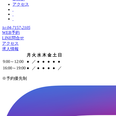
アクセス
04-7157-2105
Tel.
WEB予約
LINE問合せ
アクセス
求人情報
月
火
水
木
金
土
日
9:00～12:00
●
／
●
●
●
●
●
16:00～19:00
●
／
●
●
●
●
／
※予約優先制