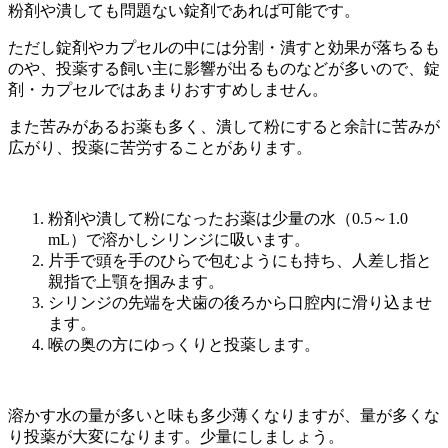
粉剤や潰しても問題ない錠剤であれば可能です。
ただし錠剤やカプセルの中には分割・潰すと効果が落ちるも
のや、投薬する飼い主に影響が出るものなどが多いので、錠
剤・カプセルではあまりおすすめしません。
また苦みがあるお薬も多く、潰して粉にすると余計に苦みが
広がり、投薬に苦労することがあります。
粉剤や潰して粉になったお薬は少量の水（0.5～1.0
mL）で溶かしシリンジに吸います。
片手で頭を手のひらで包むようにも持ち、人差し指と
親指で上顎を掴みます。
シリンジの先端を犬歯の後ろから口腔内に滑り込ませ
ます。
喉の奥の方にゆっくりと投薬します。
溶かす水の量が多いと味も多少薄くなりますが、量が多くな
り投薬が大変になります。少量にしましょう。