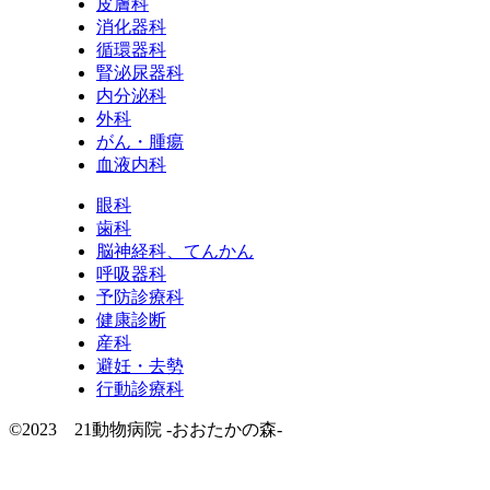
皮膚科
消化器科
循環器科
腎泌尿器科
内分泌科
外科
がん・腫瘍
血液内科
眼科
歯科
脳神経科、てんかん
呼吸器科
予防診療科
健康診断
産科
避妊・去勢
行動診療科
©2023 21動物病院 -おおたかの森-