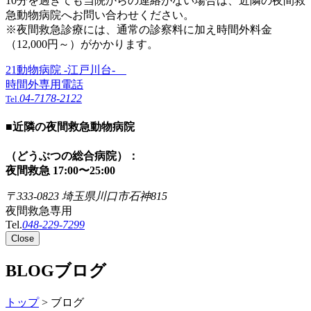
10分を過ぎても当院からの連絡がない場合は、近隣の夜間救
急動物病院へお問い合わせください。
※夜間救急診療には、通常の診察料に加え時間外料金
（12,000円～）がかかります。
21動物病院 -江戸川台-
時間外専用電話
04-7178-2122
Tel.
■
近隣の夜間救急動物病院
（どうぶつの総合病院）：
夜間救急 17:00〜25:00
〒333-0823 埼玉県川口市石神815
夜間救急専用
Tel.
048-229-7299
Close
BLOG
ブログ
トップ
> ブログ