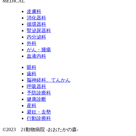
MEDICAL
皮膚科
消化器科
循環器科
腎泌尿器科
内分泌科
外科
がん・腫瘍
血液内科
眼科
歯科
脳神経科、てんかん
呼吸器科
予防診療科
健康診断
産科
避妊・去勢
行動診療科
©2023 21動物病院 -おおたかの森-