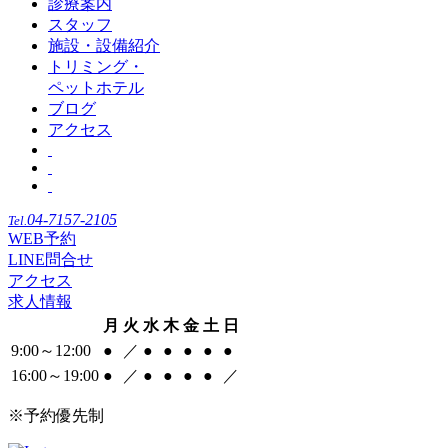
診療案内
スタッフ
施設・設備紹介
トリミング・
ペットホテル
ブログ
アクセス
04-7157-2105
Tel.
WEB予約
LINE問合せ
アクセス
求人情報
月
火
水
木
金
土
日
9:00～12:00
●
／
●
●
●
●
●
16:00～19:00
●
／
●
●
●
●
／
※予約優先制