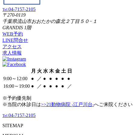
04-7157-2105
Tel.
〒270-0119
千葉県流山市おおたかの森北２丁目５０−１
GRANDIS 1階
WEB予約
LINE問合せ
アクセス
求人情報
月
火
水
木
金
土
日
9:00～12:00
●
／
●
●
●
●
●
16:00～19:00
●
／
●
●
●
●
／
※予約優先制
※当院の休診日は
>>21動物病院 -江戸川台-
へご来院ください
04-7157-2105
Tel.
SITEMAP