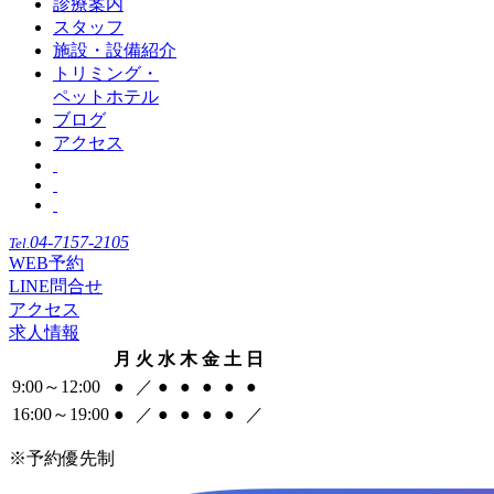
診療案内
スタッフ
施設・設備紹介
トリミング・
ペットホテル
ブログ
アクセス
04-7157-2105
Tel.
WEB予約
LINE問合せ
アクセス
求人情報
月
火
水
木
金
土
日
9:00～12:00
●
／
●
●
●
●
●
16:00～19:00
●
／
●
●
●
●
／
※予約優先制