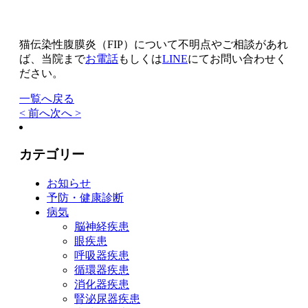
猫伝染性腹膜炎（FIP）について不明点やご相談があれ
ば、当院まで
お電話
もしくは
LINE
にてお問い合わせく
ださい。
一覧へ戻る
< 前へ
次へ >
カテゴリー
お知らせ
予防・健康診断
病気
脳神経疾患
眼疾患
呼吸器疾患
循環器疾患
消化器疾患
腎泌尿器疾患