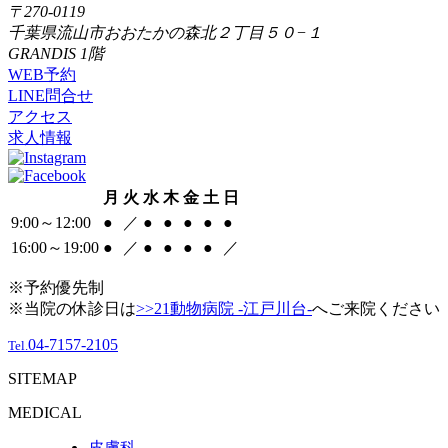
〒270-0119
千葉県流山市おおたかの森北２丁目５０−１
GRANDIS 1階
WEB予約
LINE問合せ
アクセス
求人情報
月
火
水
木
金
土
日
9:00～12:00
●
／
●
●
●
●
●
16:00～19:00
●
／
●
●
●
●
／
※予約優先制
※当院の休診日は
>>21動物病院 -江戸川台-
へご来院ください
04-7157-2105
Tel.
SITEMAP
MEDICAL
皮膚科