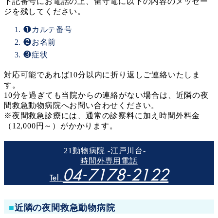
下記番号にお電話の上、留守電に以下の内容のメッセー
ジを残してください。
❶カルテ番号
❷お名前
❸症状
対応可能であれば10分以内に折り返しご連絡いたしま
す。
10分を過ぎても当院からの連絡がない場合は、近隣の夜
間救急動物病院へお問い合わせください。
※夜間救急診療には、通常の診察料に加え時間外料金
（12,000円～）がかかります。
21動物病院 -江戸川台-
時間外専用電話
04-7178-2122
Tel.
■
近隣の夜間救急動物病院