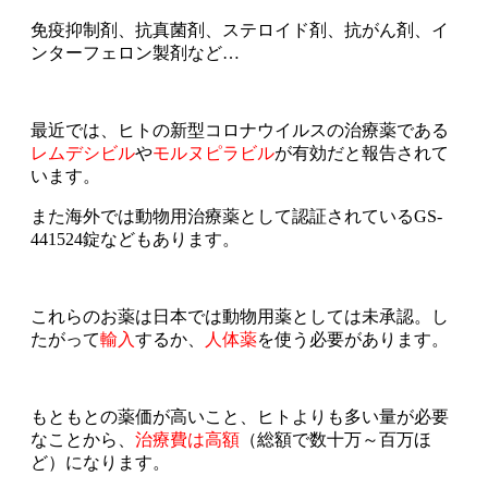
免疫抑制剤、抗真菌剤、ステロイド剤、抗がん剤、イ
ンターフェロン製剤など…
最近では、ヒトの新型コロナウイルスの治療薬である
レムデシビル
や
モルヌピラビル
が有効だと報告されて
います。
また海外では動物用治療薬として認証されているGS-
441524錠などもあります。
これらのお薬は日本では動物用薬としては未承認。し
たがって
輸入
するか、
人体薬
を使う必要があります。
もともとの薬価が高いこと、ヒトよりも多い量が必要
なことから、
治療費は高額
（総額で数十万～百万ほ
ど）になります。