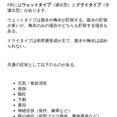
FIPには
ウェットタイプ
（滲出型）と
ドライタイプ
（非
滲出型）があります。
ウェットタイプは腹水や胸水が貯留する。腹水の貯留
が多いが、胸水のみの場合やどちらも貯留する場合も
ある。
ドライタイプは肉芽腫形成が主で、腹水や胸水は認め
られない。
共通の症状として以下のものがある。
元気・食欲消失
発熱
嘔吐
下痢
黄疸
神経症状（発作、麻痺など）
眼の炎症（前部ブドウ膜炎、脈絡膜炎など）