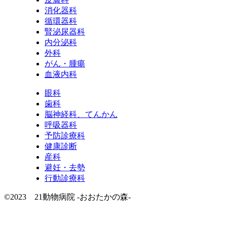
消化器科
循環器科
腎泌尿器科
内分泌科
外科
がん・腫瘍
血液内科
眼科
歯科
脳神経科、てんかん
呼吸器科
予防診療科
健康診断
産科
避妊・去勢
行動診療科
©2023 21動物病院 -おおたかの森-