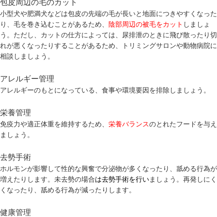
包皮周辺の毛のカット
小型犬や肥満犬などは包皮の先端の毛が長いと地面につきやすくなった
り、毛を巻き込むことがあるため、
陰部周辺の被毛をカット
しましょ
う。ただし、カットの仕方によっては、尿排泄のときに飛び散ったり切
れが悪くなったりすることがあるため、トリミングサロンや動物病院に
相談しましょう。
アレルギー管理
アレルギーのもとになっている、食事や環境要因を排除しましょう。
栄養管理
免疫力や適正体重を維持するため、
栄養バランス
のとれたフードを与え
ましょう。
去勢手術
ホルモンが影響して性的な興奮で分泌物が多くなったり、舐める行為が
増えたりします。未去勢の場合
は去勢手術を行い
ましょう。再発しにく
くなったり、舐める行為が減ったりします。
健康管理