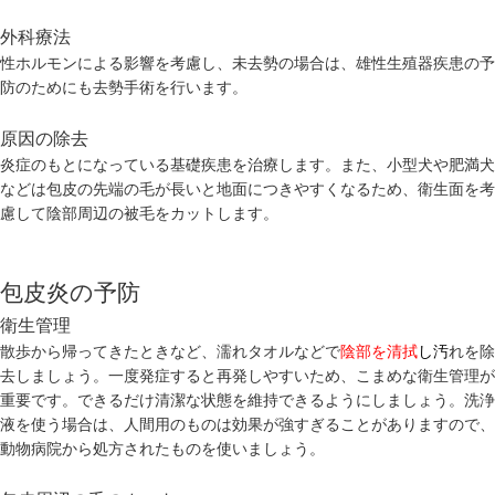
外科療法
性ホルモンによる影響を考慮し、未去勢の場合は、雄性生殖器疾患の予
防のためにも去勢手術を行います。
原因の除去
炎症のもとになっている基礎疾患を治療します。また、小型犬や肥満犬
などは包皮の先端の毛が長いと地面につきやすくなるため、衛生面を考
慮して陰部周辺の被毛をカットします。
包皮炎の予防
衛生管理
散歩から帰ってきたときなど、濡れタオルなどで
陰部を清拭
し
汚
れを除
去しましょう。一度発症すると再発しやすいため、こまめな衛生管理が
重要です。できるだけ清潔な状態を維持できるようにしましょう。洗浄
液を使う場合は、人間用のものは効果が強すぎることがありますので、
動物病院から処方されたものを使いましょう。