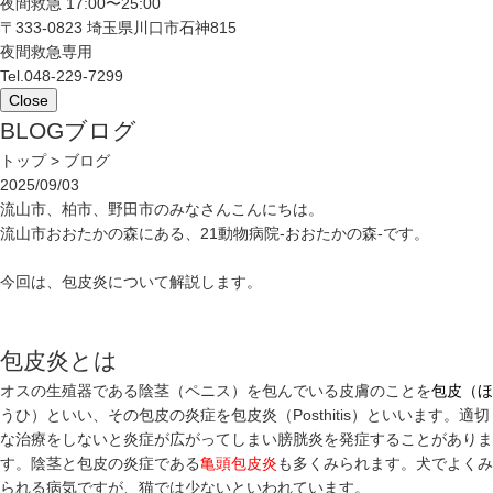
夜間救急 17:00〜25:00
〒333-0823 埼玉県川口市石神815
夜間救急専用
Tel.
048-229-7299
Close
BLOG
ブログ
トップ
> ブログ
2025/09/03
流山市、柏市、野田市のみなさんこんにちは。
流山市おおたかの森にある、21動物病院-おおたかの森-です。
今回は、包皮炎について解説します。
包皮炎とは
オスの生殖器である陰茎（ペニス）を包んでいる皮膚のことを
包皮（ほ
うひ）といい、その包皮の炎症を包皮炎（Posthitis）といいます。適切
な治療をしないと炎症が広がってしまい膀胱炎を発症することがありま
す。陰茎と包皮の炎症である
亀頭包皮炎
も多くみられます。犬でよくみ
られる病気ですが、猫では少ないといわれています。