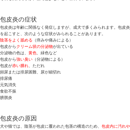
包皮炎の症状
包皮炎は年齢に関係なく発症しますが、成犬で多くみられます。包皮炎
を起こすと、次のような症状がみられることがあります。
陰茎をよく舐める
（痒みや痛みによる）
包皮から
クリーム状の分泌物
が出ている
分泌物の色は、
黄色
、緑色など
包皮から
強い臭い
（分泌物による）
包皮が
赤い腫れ
、ただれ
頻尿または排尿困難、尿が細切れ
排尿痛
元気消失
食欲不振
膀胱炎
包皮炎の原因
犬や猫では、陰茎が包皮に覆われた包茎の構造のため、
包皮内に汚れや