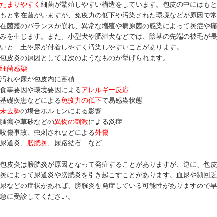
たまりやすく
細菌が繁殖しやすい構造をしています。包皮の中にはもと
もと常在菌がいますが、免疫力の低下や汚染された環境などが原因で常
在菌叢のバランスが崩れ、異常な増殖や病原菌の感染によって炎症や痛
みを生じます。また、小型犬や肥満犬などでは、陰茎の先端の被毛が長
いと、土や尿が付着しやすく汚染しやすいことがあります。
包皮炎の原因としては次のようなものが挙げられます。
細菌感染
汚れや尿が包皮内に蓄積
食事要因や環境要因による
アレルギー反応
基礎疾患などによる
免疫力の低下
で易感染状態
未去勢
の場合ホルモンによる影響
腫瘍や草砂などの
異物の刺激
による炎症
咬傷事故、虫刺されなどによる
外傷
尿道炎、
膀胱炎
、尿路結石 など
包皮炎は膀胱炎が原因となって発症することがありますが、逆に、包皮
炎によって尿道炎や膀胱炎を引き起こすことがあります。血尿や頻回乏
尿などの症状があれば、膀胱炎を発症している可能性がありますので早
急に受診してください。