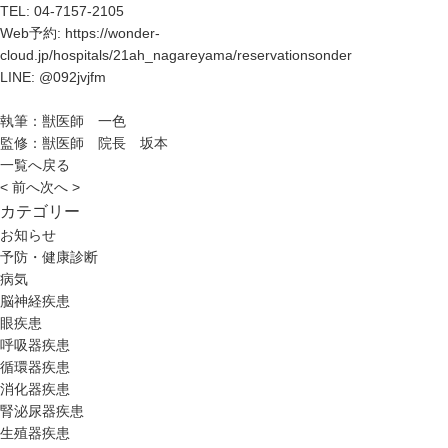
TEL:
04-7157-2105
Web予約:
https://wonder-
cloud.jp/hospitals/21ah_nagareyama/reservationsonder
LINE:
@092jvjfm
執筆：獣医師 一色
監修：獣医師 院長 坂本
一覧へ戻る
< 前へ
次へ >
カテゴリー
お知らせ
予防・健康診断
病気
脳神経疾患
眼疾患
呼吸器疾患
循環器疾患
消化器疾患
腎泌尿器疾患
生殖器疾患