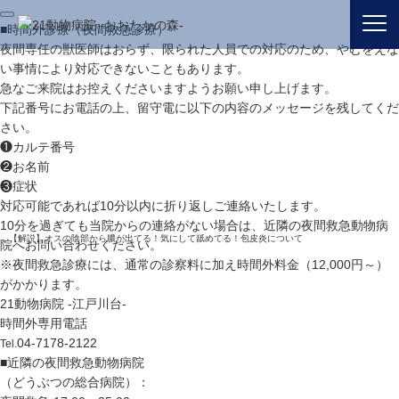
■
時間外診療（夜間救急診療）
夜間専任の獣医師はおらず、限られた人員での対応のため、やむをえな
い事情により対応できないこともあります。
急なご来院はお控えくださいますようお願い申し上げます。
下記番号にお電話の上、留守電に以下の内容のメッセージを残してくだ
さい。
❶カルテ番号
❷お名前
❸症状
対応可能であれば10分以内に折り返しご連絡いたします。
10分を過ぎても当院からの連絡がない場合は、近隣の夜間救急動物病
ブログ｜流山おおたかの森駅で動物病院をお探しの方は21動物病院 -おおたかの森-まで
【解説】オスの陰部から膿が出てる！気にして舐めてる！包皮炎について
院へお問い合わせください。
※夜間救急診療には、通常の診察料に加え時間外料金（12,000円～）
がかかります。
21動物病院 -江戸川台-
時間外専用電話
04-7178-2122
Tel.
■
近隣の夜間救急動物病院
（どうぶつの総合病院）：